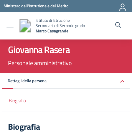
Vai ai contenuti
Vai al menu di navigazione
Vai al footer
Ministero dell'Istruzione e del Merito
Istituto di Istruzione
Secondaria di Secondo grado
Marco Casagrande
Giovanna Rasera
Personale amministrativo
Dettagli della persona
Biografia
Biografia