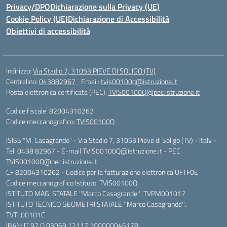
Privacy/DPO
Dichiarazione sulla Privacy (UE)
Cookie Policy (UE)
Dichiarazione di Accessibilità
Obiettivi di accessibilità
Indirizzo:
Via Stadio 7, 31053 PIEVE DI SOLIGO (TV)
Centralino:
043882967
Email:
tvis00100q@istruzione.it
Posta elettronica certificata (PEC):
TVIS00100Q@pec.istruzione.it
Codice fiscale: 82004310262
Codice meccanografico:
TVIS00100Q
ISISS "M. Casagrande" - Via Stadio 7, 31053 Pieve di Soligo (TV) - Italy -
Tel. 0438 82967 - E-mail TVIS00100Q@istruzione.it - PEC
TVIS00100Q@pec.istruzione.it
CF 82004310262 - Codice per la fatturazione elettronica UFTF0E
Codice meccanografico Istituto: TVIS00100Q
ISTITUTO MAG. STATALE ''Marco Casagrande'': TVPM001017
ISTITUTO TECNICO GEOMETRI STATALE ''Marco Casagrande'':
TVTL00101C
IBAN: IT 97 Q 03069 12117 100000046178