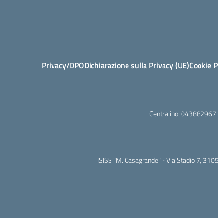
Privacy/DPO
Dichiarazione sulla Privacy (UE)
Cookie P
Centralino:
043882967
ISISS "M. Casagrande" - Via Stadio 7, 310