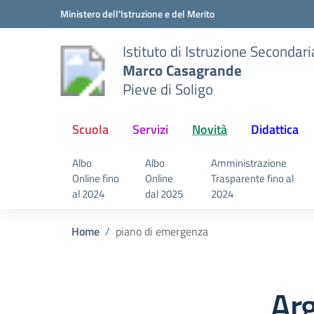
Vai ai contenuti
Vai al menu di navigazione
Vai al footer
Ministero dell'Istruzione e del Merito
Istituto di Istruzione Secondar
Marco Casagrande
Pieve di Soligo
Scuola
Servizi
Novità
Didattica
Albo
Albo
Amministrazione
Online fino
Online
Trasparente fino al
al 2024
dal 2025
2024
Home
piano di emergenza
Arg