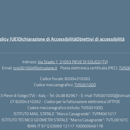
olicy (UE)
Dichiarazione di Accessibilità
Obiettivi di accessibilità
Indirizzo:
Via Stadio 7, 31053 PIEVE DI SOLIGO (TV)
Email:
tvis00100q@istruzione.it
Posta elettronica certificata (PEC):
TVIS0
Codice fiscale: 82004310262
Codice meccanografico:
TVIS00100Q
53 Pieve di Soligo (TV) - Italy - Tel. 0438 82967 - E-mail TVIS00100Q@istruz
CF 82004310262 - Codice per la fatturazione elettronica UFTF0E
Codice meccanografico Istituto: TVIS00100Q
ISTITUTO MAG. STATALE ''Marco Casagrande'': TVPM001017
ISTITUTO TECNICO GEOMETRI STATALE ''Marco Casagrande'': TVTL00101C
IBAN: IT 97 Q 03069 12117 100000046178