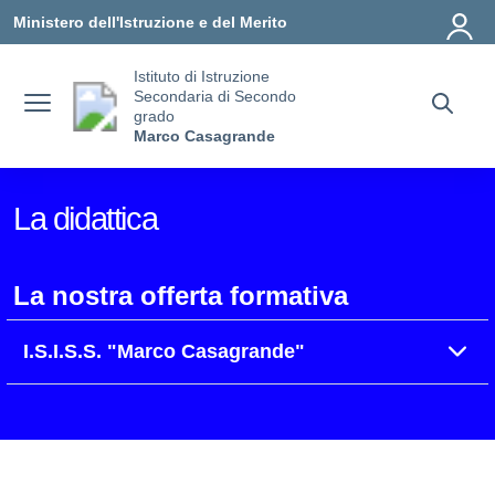
Vai ai contenuti
Vai al menu di navigazione
Vai al footer
Ministero dell'Istruzione e del Merito
Istituto di Istruzione
Secondaria di Secondo
grado
Marco Casagrande
La didattica
La nostra offerta formativa
I.S.I.S.S. "Marco Casagrande"