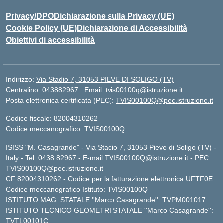
Privacy/DPO
Dichiarazione sulla Privacy (UE)
Cookie Policy (UE)
Dichiarazione di Accessibilità
Obiettivi di accessibilità
Indirizzo:
Via Stadio 7, 31053 PIEVE DI SOLIGO (TV)
Centralino:
043882967
Email:
tvis00100q@istruzione.it
Posta elettronica certificata (PEC):
TVIS00100Q@pec.istruzione.it
Codice fiscale: 82004310262
Codice meccanografico:
TVIS00100Q
ISISS "M. Casagrande" - Via Stadio 7, 31053 Pieve di Soligo (TV) -
Italy - Tel. 0438 82967 - E-mail TVIS00100Q@istruzione.it - PEC
TVIS00100Q@pec.istruzione.it
CF 82004310262 - Codice per la fatturazione elettronica UFTF0E
Codice meccanografico Istituto: TVIS00100Q
ISTITUTO MAG. STATALE ''Marco Casagrande'': TVPM001017
ISTITUTO TECNICO GEOMETRI STATALE ''Marco Casagrande'':
TVTL00101C