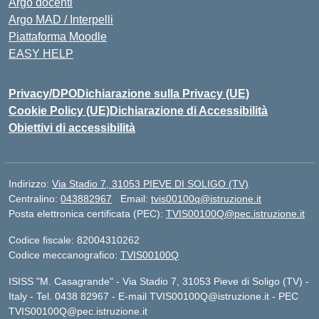
Argo docenti
Argo MAD / Interpelli
Piattaforma Moodle
EASY HELP
Privacy/DPO
Dichiarazione sulla Privacy (UE)
Cookie Policy (UE)
Dichiarazione di Accessibilità
Obiettivi di accessibilità
Indirizzo:
Via Stadio 7, 31053 PIEVE DI SOLIGO (TV)
Centralino:
043882967
Email:
tvis00100q@istruzione.it
Posta elettronica certificata (PEC):
TVIS00100Q@pec.istruzione.it
Codice fiscale: 82004310262
Codice meccanografico:
TVIS00100Q
ISISS "M. Casagrande" - Via Stadio 7, 31053 Pieve di Soligo (TV) -
Italy - Tel. 0438 82967 - E-mail TVIS00100Q@istruzione.it - PEC
TVIS00100Q@pec.istruzione.it