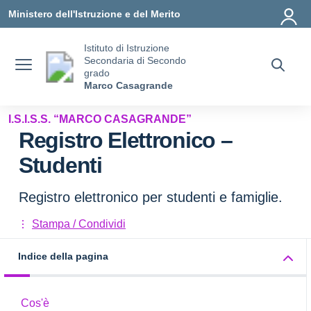
Vai ai contenuti
Vai al menu di navigazione
Vai al footer
Ministero dell'Istruzione e del Merito
Istituto di Istruzione
Secondaria di Secondo
grado
Marco Casagrande
I.S.I.S.S. “MARCO CASAGRANDE”
Registro Elettronico –
Studenti
Registro elettronico per studenti e famiglie.
Stampa / Condividi
Indice della pagina
Cos'è