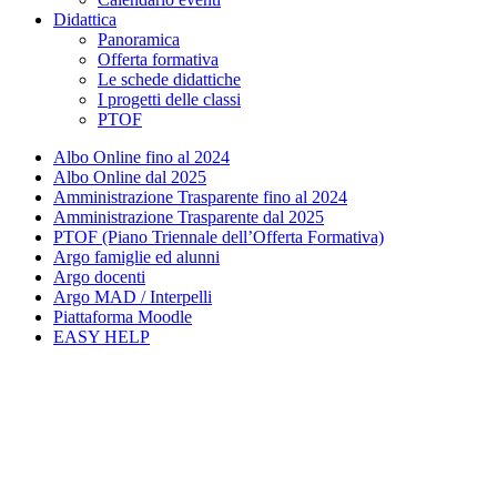
Didattica
Panoramica
Offerta formativa
Le schede didattiche
I progetti delle classi
PTOF
Albo Online fino al 2024
Albo Online dal 2025
Amministrazione Trasparente fino al 2024
Amministrazione Trasparente dal 2025
PTOF (Piano Triennale dell’Offerta Formativa)
Argo famiglie ed alunni
Argo docenti
Argo MAD / Interpelli
Piattaforma Moodle
EASY HELP