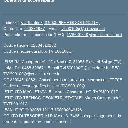
Obiettivi di accessibilità
Indirizzo:
Via Stadio 7, 31053 PIEVE DI SOLIGO (TV)
Centralino:
043882967
Email:
tvis00100q@istruzione.it
Posta elettronica certificata (PEC):
TVIS00100Q@pec.istruzione.it
Codice fiscale: 82004310262
Codice meccanografico:
TVIS00100Q
ISISS "M. Casagrande" - Via Stadio 7, 31053 Pieve di Soligo (TV) -
Italy - Tel. 0438 82967 - E-mail TVIS00100Q@istruzione.it - PEC
TVIS00100Q@pec.istruzione.it
CF 82004310262 - Codice per la fatturazione elettronica UFTF0E
Codice meccanografico Istituto: TVIS00100Q
ISTITUTO MAG. STATALE ''Marco Casagrande'': TVPM001017
ISTITUTO TECNICO GEOMETRI STATALE ''Marco Casagrande'':
TVTL00101C
IBAN: IT 97 Q 03069 12117 100000046178
CONTO DI TESORERIA UNICA n. 317468 solo per pagamenti da
parte delle pubbliche amministrazioni