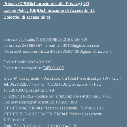
Privacy/DPO
Dichiarazione sulla Privacy (UE)
Cookie Policy (UE)
Dichiarazione di Accessibilità
Obiettivi di accessibilità
Indirizzo:
Via Stadio 7, 31053 PIEVE DI SOLIGO (TV)
Centralino:
043882967
Email:
tvis00100q@istruzione.it
Posta elettronica certificata (PEC):
TVIS00100Q@pec.istruzione.it
Codice fiscale: 82004310262
Codice meccanografico:
TVIS00100Q
ISISS "M. Casagrande" - Via Stadio 7, 31053 Pieve di Soligo (TV) - Italy -
Tel. 0438 82967 - E-mail TVIS00100Q@istruzione.it - PEC
TVIS00100Q@pec.istruzione.it
CF 82004310262 - Codice per la fatturazione elettronica UFTF0E
Codice meccanografico Istituto: TVIS00100Q
ISTITUTO MAG. STATALE ''Marco Casagrande'': TVPM001017
ISTITUTO TECNICO GEOMETRI STATALE ''Marco Casagrande'':
TVTL00101C
IBAN: IT 97 Q 03069 12117 100000046178