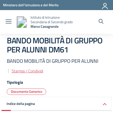
Vai ai contenuti
Vai al menu di navigazione
Vai al footer
Ministero dell'Istruzione e del Merito
Istituto di Istruzione
Secondaria di Secondo grado
Marco Casagrande
BANDO MOBILITÀ DI GRUPPO
PER ALUNNI DM61
BANDO MOBILITÀ DI GRUPPO PER ALUNNI
Stampa / Condividi
Tipologia
Documento Generico
Indice della pagina