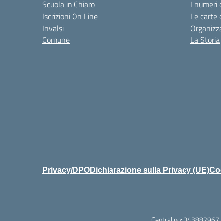
Scuola in Chiaro
I numeri 
Iscrizioni On Line
Le carte 
Invalsi
Organizz
Comune
La Storia
Privacy/DPO
Dichiarazione sulla Privacy (UE)
Coo
Centralino:
043882967