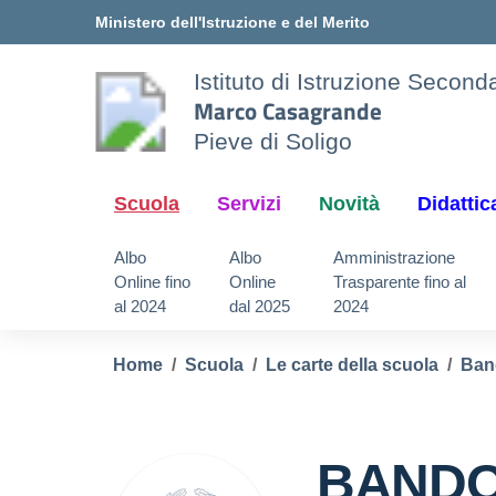
Vai ai contenuti
Vai al menu di navigazione
Vai al footer
Ministero dell'Istruzione e del Merito
Istituto di Istruzione Secon
Marco Casagrande
Pieve di Soligo
Scuola
Servizi
Novità
Didattic
Albo
Albo
Amministrazione
Online fino
Online
Trasparente fino al
al 2024
dal 2025
2024
Home
Scuola
Le carte della scuola
Ban
BANDO 