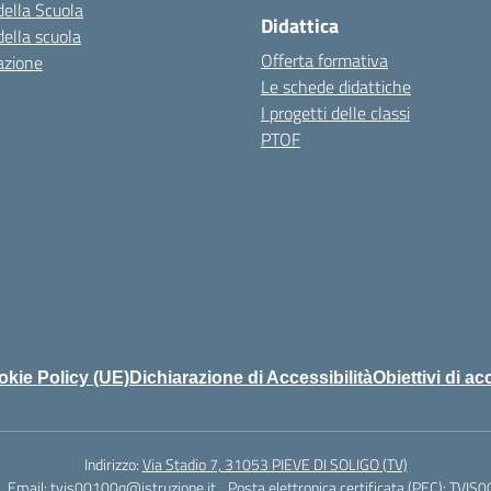
della Scuola
Didattica
della scuola
Offerta formativa
azione
Le schede didattiche
I progetti delle classi
PTOF
kie Policy (UE)
Dichiarazione di Accessibilità
Obiettivi di ac
Indirizzo:
Via Stadio 7, 31053 PIEVE DI SOLIGO (TV)
Email:
tvis00100q@istruzione.it
Posta elettronica certificata (PEC):
TVIS0