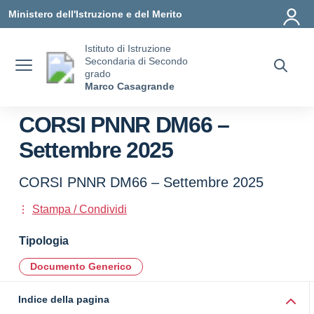
Vai ai contenuti
Vai al menu di navigazione
Vai al footer
Ministero dell'Istruzione e del Merito
Istituto di Istruzione
Secondaria di Secondo
grado
Marco Casagrande
CORSI PNNR DM66 –
Settembre 2025
CORSI PNNR DM66 – Settembre 2025
Stampa / Condividi
Tipologia
Documento Generico
Indice della pagina