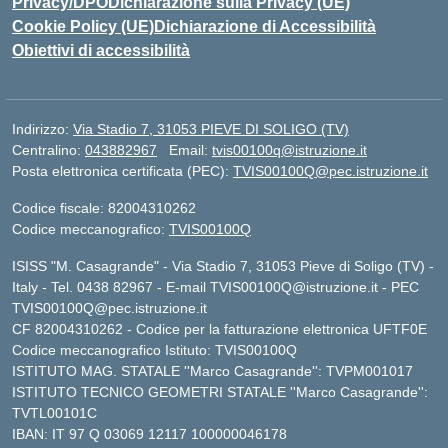
Privacy/DPO
Dichiarazione sulla Privacy (UE)
Cookie Policy (UE)
Dichiarazione di Accessibilità
Obiettivi di accessibilità
Indirizzo:
Via Stadio 7, 31053 PIEVE DI SOLIGO (TV)
Centralino:
043882967
Email:
tvis00100q@istruzione.it
Posta elettronica certificata (PEC):
TVIS00100Q@pec.istruzione.it
Codice fiscale: 82004310262
Codice meccanografico:
TVIS00100Q
ISISS "M. Casagrande" - Via Stadio 7, 31053 Pieve di Soligo (TV) -
Italy - Tel. 0438 82967 - E-mail TVIS00100Q@istruzione.it - PEC
TVIS00100Q@pec.istruzione.it
CF 82004310262 - Codice per la fatturazione elettronica UFTF0E
Codice meccanografico Istituto: TVIS00100Q
ISTITUTO MAG. STATALE ''Marco Casagrande'': TVPM001017
ISTITUTO TECNICO GEOMETRI STATALE ''Marco Casagrande'':
TVTL00101C
IBAN: IT 97 Q 03069 12117 100000046178