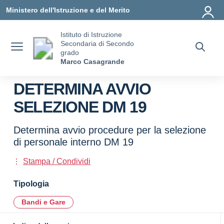
Vai ai contenuti
Vai al menu di navigazione
Vai al footer
Ministero dell'Istruzione e del Merito
Istituto di Istruzione
Secondaria di Secondo
grado
Marco Casagrande
DETERMINA AVVIO
SELEZIONE DM 19
Determina avvio procedure per la selezione
di personale interno DM 19
Stampa / Condividi
Tipologia
Bandi e Gare