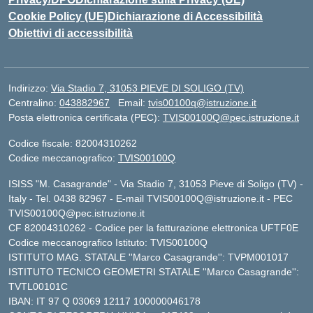
Cookie Policy (UE)
Dichiarazione di Accessibilità
Obiettivi di accessibilità
Indirizzo:
Via Stadio 7, 31053 PIEVE DI SOLIGO (TV)
Centralino:
043882967
Email:
tvis00100q@istruzione.it
Posta elettronica certificata (PEC):
TVIS00100Q@pec.istruzione.it
Codice fiscale: 82004310262
Codice meccanografico:
TVIS00100Q
ISISS "M. Casagrande" - Via Stadio 7, 31053 Pieve di Soligo (TV) -
Italy - Tel. 0438 82967 - E-mail TVIS00100Q@istruzione.it - PEC
TVIS00100Q@pec.istruzione.it
CF 82004310262 - Codice per la fatturazione elettronica UFTF0E
Codice meccanografico Istituto: TVIS00100Q
ISTITUTO MAG. STATALE ''Marco Casagrande'': TVPM001017
ISTITUTO TECNICO GEOMETRI STATALE ''Marco Casagrande'':
TVTL00101C
IBAN: IT 97 Q 03069 12117 100000046178