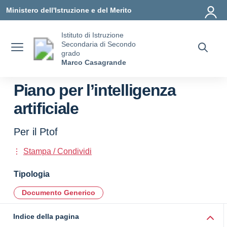
Vai ai contenuti
Vai al menu di navigazione
Vai al footer
Ministero dell'Istruzione e del Merito
Istituto di Istruzione
Secondaria di Secondo
grado
Marco Casagrande
Piano per l’intelligenza
artificiale
Per il Ptof
Stampa / Condividi
Tipologia
Documento Generico
Indice della pagina