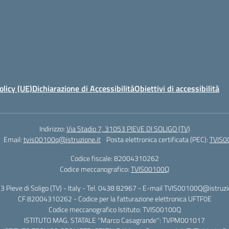
olicy (UE)
Dichiarazione di Accessibilità
Obiettivi di accessibilità
Indirizzo:
Via Stadio 7, 31053 PIEVE DI SOLIGO (TV)
Email:
tvis00100q@istruzione.it
Posta elettronica certificata (PEC):
TVIS0
Codice fiscale: 82004310262
Codice meccanografico:
TVIS00100Q
53 Pieve di Soligo (TV) - Italy - Tel. 0438 82967 - E-mail TVIS00100Q@istruz
CF 82004310262 - Codice per la fatturazione elettronica UFTF0E
Codice meccanografico Istituto: TVIS00100Q
ISTITUTO MAG. STATALE ''Marco Casagrande'': TVPM001017