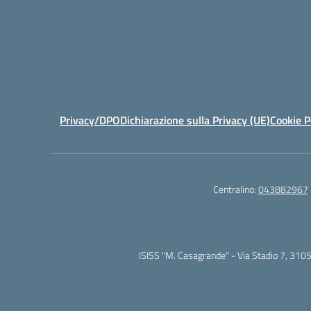
Privacy/DPO
Dichiarazione sulla Privacy (UE)
Cookie P
Centralino:
043882967
ISISS "M. Casagrande" - Via Stadio 7, 310