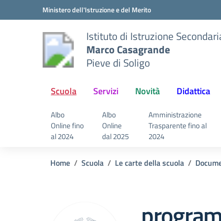
Vai ai contenuti
Vai al menu di navigazione
Vai al footer
Ministero dell'Istruzione e del Merito
Istituto di Istruzione Secondar
Marco Casagrande
Pieve di Soligo
Scuola
Servizi
Novità
Didattica
Albo
Albo
Amministrazione
Online fino
Online
Trasparente fino al
al 2024
dal 2025
2024
Home
Scuola
Le carte della scuola
Docume
progra