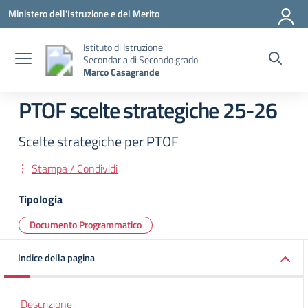
Vai ai contenuti
Vai al menu di navigazione
Vai al footer
Ministero dell'Istruzione e del Merito
Istituto di Istruzione
Secondaria di Secondo grado
Marco Casagrande
PTOF scelte strategiche 25-26
Scelte strategiche per PTOF
Stampa / Condividi
Tipologia
Documento Programmatico
Indice della pagina
Descrizione