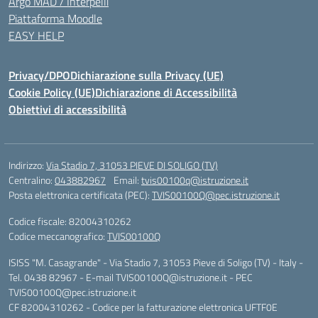
Argo MAD / Interpelli
Piattaforma Moodle
EASY HELP
Privacy/DPO
Dichiarazione sulla Privacy (UE)
Cookie Policy (UE)
Dichiarazione di Accessibilità
Obiettivi di accessibilità
Indirizzo:
Via Stadio 7, 31053 PIEVE DI SOLIGO (TV)
Centralino:
043882967
Email:
tvis00100q@istruzione.it
Posta elettronica certificata (PEC):
TVIS00100Q@pec.istruzione.it
Codice fiscale: 82004310262
Codice meccanografico:
TVIS00100Q
ISISS "M. Casagrande" - Via Stadio 7, 31053 Pieve di Soligo (TV) - Italy -
Tel. 0438 82967 - E-mail TVIS00100Q@istruzione.it - PEC
TVIS00100Q@pec.istruzione.it
CF 82004310262 - Codice per la fatturazione elettronica UFTF0E