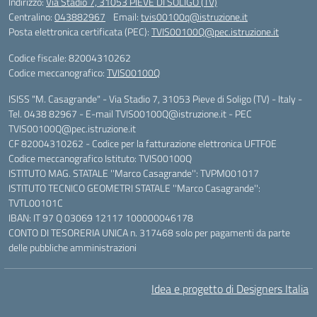
Indirizzo:
Via Stadio 7, 31053 PIEVE DI SOLIGO (TV)
Centralino:
043882967
Email:
tvis00100q@istruzione.it
Posta elettronica certificata (PEC):
TVIS00100Q@pec.istruzione.it
Codice fiscale: 82004310262
Codice meccanografico:
TVIS00100Q
ISISS "M. Casagrande" - Via Stadio 7, 31053 Pieve di Soligo (TV) - Italy -
Tel. 0438 82967 - E-mail TVIS00100Q@istruzione.it - PEC
TVIS00100Q@pec.istruzione.it
CF 82004310262 - Codice per la fatturazione elettronica UFTF0E
Codice meccanografico Istituto: TVIS00100Q
ISTITUTO MAG. STATALE ''Marco Casagrande'': TVPM001017
ISTITUTO TECNICO GEOMETRI STATALE ''Marco Casagrande'':
TVTL00101C
IBAN: IT 97 Q 03069 12117 100000046178
CONTO DI TESORERIA UNICA n. 317468 solo per pagamenti da parte
delle pubbliche amministrazioni
Idea e progetto di Designers Italia