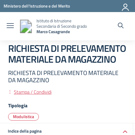
Vai ai contenuti
Vai al menu di navigazione
Vai al footer
Ministero dell'Istruzione e del Merito
Istituto di Istruzione
Secondaria di Secondo grado
Marco Casagrande
RICHIESTA DI PRELEVAMENTO
MATERIALE DA MAGAZZINO
RICHIESTA DI PRELEVAMENTO MATERIALE
DA MAGAZZINO
Stampa / Condividi
Tipologia
Modulistica
Indice della pagina