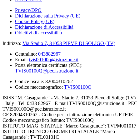
Privacy/DPO
Dichiarazione sulla Privacy (UE)
Cookie Policy (UE)
Dichiarazione di Accessibilità
Obiettivi di accessibilità
Indirizzo:
Via Stadio 7, 31053 PIEVE DI SOLIGO (TV)
Centralino:
043882967
Email:
tvis00100q@istruzione.it
Posta elettronica certificata (PEC):
TVIS00100Q@pec.istruzione.it
Codice fiscale: 82004310262
Codice meccanografico:
TVIS00100Q
ISISS "M. Casagrande" - Via Stadio 7, 31053 Pieve di Soligo (TV)
- Italy - Tel. 0438 82967 - E-mail TVIS00100Q@istruzione.it - PEC
TVIS00100Q@pec.istruzione.it
CF 82004310262 - Codice per la fatturazione elettronica UFTF0E
Codice meccanografico Istituto: TVIS00100Q
ISTITUTO MAG. STATALE ''Marco Casagrande'': TVPM001017
ISTITUTO TECNICO GEOMETRI STATALE ''Marco
Casagrande'': TVTL00101C