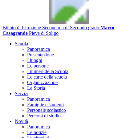
Istituto di Istruzione Secondaria di Secondo grado
Marco
Casagrande
Pieve di Soligo
Scuola
Panoramica
Presentazione
I luoghi
Le persone
I numeri della Scuola
Le carte della scuola
Organizzazione
La Storia
Servizi
Panoramica
Famiglie e studenti
Personale scolastico
Percorsi di studio
Novità
Panoramica
Le notizie
Le circolari