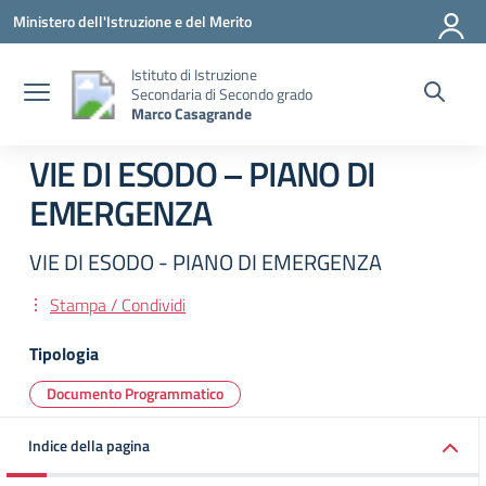
Vai ai contenuti
Vai al menu di navigazione
Vai al footer
Ministero dell'Istruzione e del Merito
Istituto di Istruzione
Secondaria di Secondo grado
Marco Casagrande
VIE DI ESODO – PIANO DI
EMERGENZA
VIE DI ESODO - PIANO DI EMERGENZA
Stampa / Condividi
Tipologia
Documento Programmatico
Indice della pagina