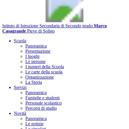
Istituto di Istruzione Secondaria di Secondo grado
Marco
Casagrande
Pieve di Soligo
Scuola
Panoramica
Presentazione
I luoghi
Le persone
I numeri della Scuola
Le carte della scuola
Organizzazione
La Storia
Servizi
Panoramica
Famiglie e studenti
Personale scolastico
Percorsi di studio
Novità
Panoramica
Le notizie
Le circolari