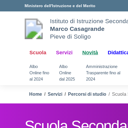
Vai ai contenuti
Vai al menu di navigazione
Vai al footer
Ministero dell'Istruzione e del Merito
Istituto di Istruzione Secon
Marco Casagrande
Pieve di Soligo
Scuola
Servizi
Novità
Didattic
Albo
Albo
Amministrazione
Online fino
Online
Trasparente fino al
al 2024
dal 2025
2024
Home
Servizi
Percorsi di studio
Scuola 
Scuola Secondar