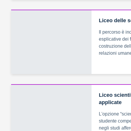
Liceo delle 
Il percorso è in
esplicative dei 
costruzione dell
relazioni umane
Liceo scient
applicate
L'opzione “scie
studente compe
negli studi affer