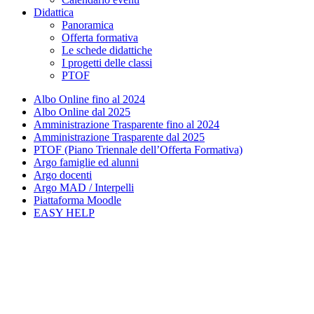
Didattica
Panoramica
Offerta formativa
Le schede didattiche
I progetti delle classi
PTOF
Albo Online fino al 2024
Albo Online dal 2025
Amministrazione Trasparente fino al 2024
Amministrazione Trasparente dal 2025
PTOF (Piano Triennale dell’Offerta Formativa)
Argo famiglie ed alunni
Argo docenti
Argo MAD / Interpelli
Piattaforma Moodle
EASY HELP