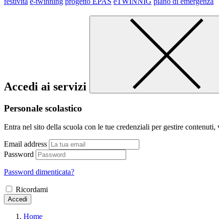
festività
e-twinning
progetto EPAS
eTWINNIG
piano di emergenza
Accedi ai servizi
Personale scolastico
Entra nel sito della scuola con le tue credenziali per gestire contenuti, v
Email address
Password
Password dimenticata?
Ricordami
Accedi
Home