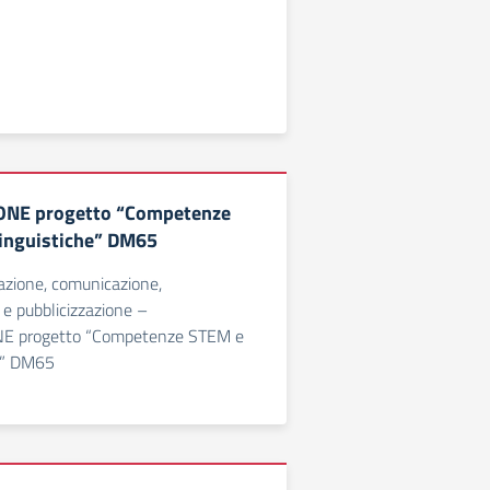
ONE progetto “Competenze
linguistiche” DM65
azione, comunicazione,
 e pubblicizzazione –
E progetto “Competenze STEM e
he” DM65