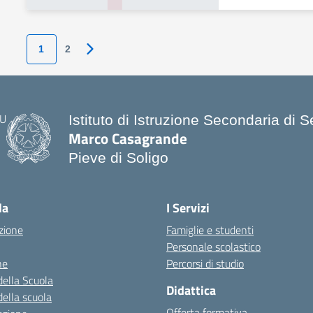
1
2
Pagina successiva
Istituto di Istruzione Secondaria di
Marco Casagrande
Pieve di Soligo
la
I Servizi
zione
Famiglie e studenti
Personale scolastico
ne
Percorsi di studio
della Scuola
Didattica
della scuola
Offerta formativa