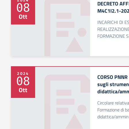
DECRETO AFF
08
M4C1I2.1-20
Ott
INCARICHI DI 
REALIZZAZIONE
FORMAZIONE SU
2024
CORSO PNNR D
08
sugli strument
Ott
didattica/amm
Circolare relat
Formazione di bas
didattica/ammin