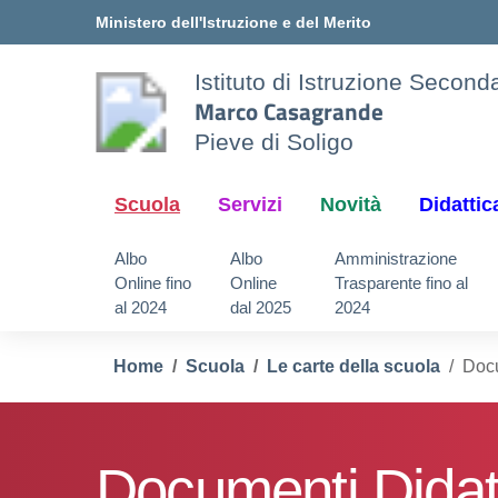
Vai ai contenuti
Vai al menu di navigazione
Vai al footer
Ministero dell'Istruzione e del Merito
Istituto di Istruzione Secon
Marco Casagrande
Pieve di Soligo
Scuola
Servizi
Novità
Didattic
Albo
Albo
Amministrazione
Online fino
Online
Trasparente fino al
al 2024
dal 2025
2024
Home
Scuola
Le carte della scuola
Docu
Documenti Didatt