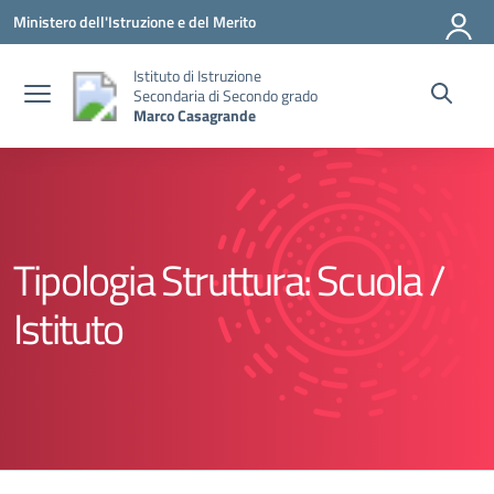
Vai ai contenuti
Vai al menu di navigazione
Vai al footer
Ministero dell'Istruzione e del Merito
Istituto di Istruzione
Secondaria di Secondo grado
Marco Casagrande
Tipologia Struttura:
Scuola /
Istituto