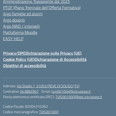
Amministrazione Trasparente dal 2025
PTOF (Piano Triennale dell’Offerta Formativa)
Argo famiglie ed alunni
Argo docenti
Argo MAD / Interpelli
Piattaforma Moodle
EASY HELP
Privacy/DPO
Dichiarazione sulla Privacy (UE)
Cookie Policy (UE)
Dichiarazione di Accessibilità
Obiettivi di accessibilità
Indirizzo:
Via Stadio 7, 31053 PIEVE DI SOLIGO (TV)
Centralino:
043882967
Email:
tvis00100q@istruzione.it
Posta elettronica certificata (PEC):
TVIS00100Q@pec.istruzione.it
Codice fiscale: 82004310262
Codice meccanografico:
TVIS00100Q