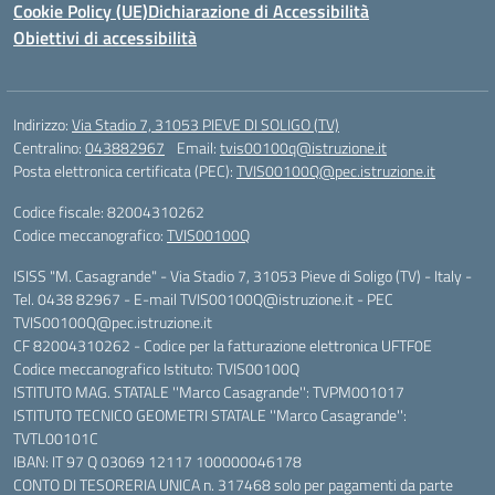
Cookie Policy (UE)
Dichiarazione di Accessibilità
Obiettivi di accessibilità
Indirizzo:
Via Stadio 7, 31053 PIEVE DI SOLIGO (TV)
Centralino:
043882967
Email:
tvis00100q@istruzione.it
Posta elettronica certificata (PEC):
TVIS00100Q@pec.istruzione.it
Codice fiscale: 82004310262
Codice meccanografico:
TVIS00100Q
ISISS "M. Casagrande" - Via Stadio 7, 31053 Pieve di Soligo (TV) - Italy -
Tel. 0438 82967 - E-mail TVIS00100Q@istruzione.it - PEC
TVIS00100Q@pec.istruzione.it
CF 82004310262 - Codice per la fatturazione elettronica UFTF0E
Codice meccanografico Istituto: TVIS00100Q
ISTITUTO MAG. STATALE ''Marco Casagrande'': TVPM001017
ISTITUTO TECNICO GEOMETRI STATALE ''Marco Casagrande'':
TVTL00101C
IBAN: IT 97 Q 03069 12117 100000046178
CONTO DI TESORERIA UNICA n. 317468 solo per pagamenti da parte