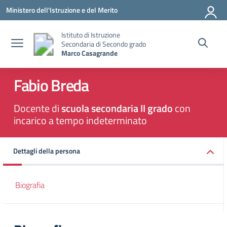
Vai ai contenuti
Vai al menu di navigazione
Vai al footer
Ministero dell'Istruzione e del Merito
Istituto di Istruzione
Secondaria di Secondo grado
Marco Casagrande
Fabio Breda
Docente di
scuola secondaria II grado
con
incarico a tempo indeterminato
Dettagli della persona
Biografia