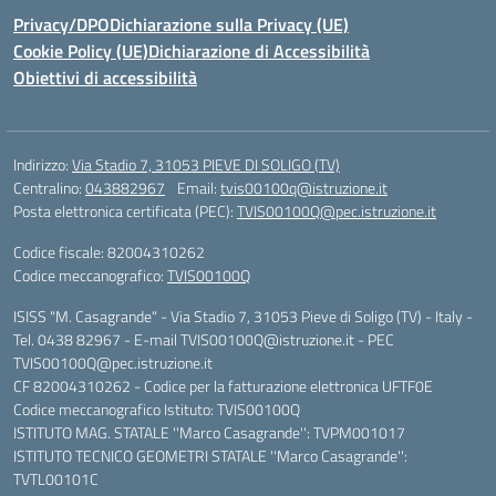
Privacy/DPO
Dichiarazione sulla Privacy (UE)
Cookie Policy (UE)
Dichiarazione di Accessibilità
Obiettivi di accessibilità
Indirizzo:
Via Stadio 7, 31053 PIEVE DI SOLIGO (TV)
Centralino:
043882967
Email:
tvis00100q@istruzione.it
Posta elettronica certificata (PEC):
TVIS00100Q@pec.istruzione.it
Codice fiscale: 82004310262
Codice meccanografico:
TVIS00100Q
ISISS "M. Casagrande" - Via Stadio 7, 31053 Pieve di Soligo (TV) - Italy -
Tel. 0438 82967 - E-mail TVIS00100Q@istruzione.it - PEC
TVIS00100Q@pec.istruzione.it
CF 82004310262 - Codice per la fatturazione elettronica UFTF0E
Codice meccanografico Istituto: TVIS00100Q
ISTITUTO MAG. STATALE ''Marco Casagrande'': TVPM001017
ISTITUTO TECNICO GEOMETRI STATALE ''Marco Casagrande'':
TVTL00101C