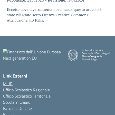
Pubblicato:
29.11.2023
-
Revisione:
19.07.2024
Eccetto dove diversamente specificato, questo articolo è
stato rilasciato sotto Licenza Creative Commons
Attribuzione 4.0 Italia.
Istituto di Istruzione
Secondaria di Secondo grado
Marco Casagrande
Pieve di Soligo
Link Esterni
MIUR
Ufficio Scolastico Regionale
Ufficio Scolastico Territoriale
Scuola in Chiaro
Iscrizioni On Line
Invalsi