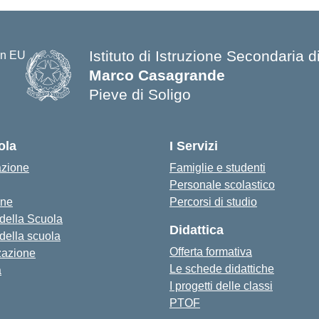
Istituto di Istruzione Secondaria
Marco Casagrande
Pieve di Soligo
ola
I Servizi
azione
Famiglie e studenti
Personale scolastico
one
Percorsi di studio
 della Scuola
Didattica
 della scuola
Offerta formativa
zazione
Le schede didattiche
a
I progetti delle classi
PTOF