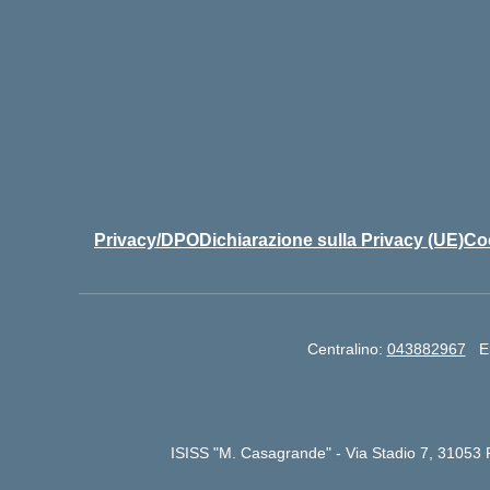
Privacy/DPO
Dichiarazione sulla Privacy (UE)
Coo
Centralino:
043882967
E
ISISS "M. Casagrande" - Via Stadio 7, 31053 