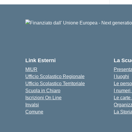
Link Esterni
La Scu
MIUR
Present
Ufficio Scolastico Regionale
I luoghi
Ufficio Scolastico Territoriale
Le pers
Scuola in Chiaro
I numeri
Iscrizioni On Line
Le carte
Invalsi
Organiz
Comune
La Stori