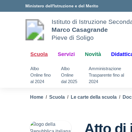
Vai ai contenuti
Vai al menu di navigazione
Vai al footer
Ministero dell'Istruzione e del Merito
Istituto di Istruzione Secon
Marco Casagrande
Pieve di Soligo
Scuola
Servizi
Novità
Didattic
Albo
Albo
Amministrazione
Online fino
Online
Trasparente fino al
al 2024
dal 2025
2024
Home
Scuola
Le carte della scuola
Doc
Atto di 