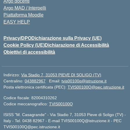
Argo docenti
Argo MAD / Interpelli
Piattaforma Moodle
EASY HELP
Privacy/DPO
Dichiarazione sulla Privacy (UE)
Cookie Policy (UE)
Dichiarazione di Accessibilità
Obiettivi di accessibilità
Indirizzo:
Via Stadio 7, 31053 PIEVE DI SOLIGO (TV)
Centralino:
043882967
Email:
tvis00100q@istruzione.it
Posta elettronica certificata (PEC):
TVIS00100Q@pec.istruzione.it
Codice fiscale: 82004310262
Codice meccanografico:
TVIS00100Q
ISISS "M. Casagrande" - Via Stadio 7, 31053 Pieve di Soligo (TV) -
Italy - Tel. 0438 82967 - E-mail TVIS00100Q@istruzione.it - PEC
TVIS00100Q@pec.istruzione.it