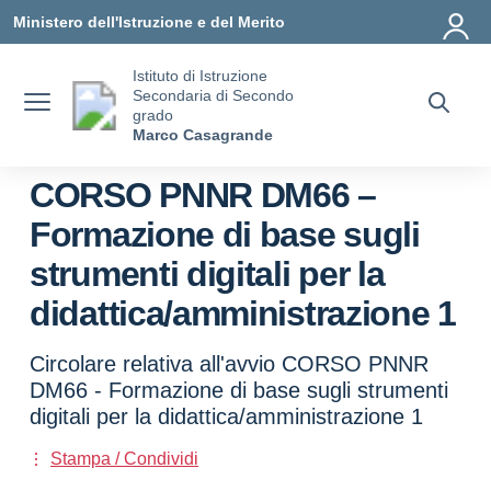
Vai ai contenuti
Vai al menu di navigazione
Vai al footer
Ministero dell'Istruzione e del Merito
Istituto di Istruzione
Secondaria di Secondo
grado
Marco Casagrande
CORSO PNNR DM66 –
Formazione di base sugli
strumenti digitali per la
didattica/amministrazione 1
Circolare relativa all'avvio CORSO PNNR
DM66 - Formazione di base sugli strumenti
digitali per la didattica/amministrazione 1
Stampa / Condividi