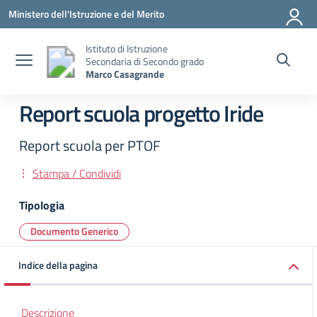
Vai ai contenuti
Vai al menu di navigazione
Vai al footer
Ministero dell'Istruzione e del Merito
Istituto di Istruzione
Secondaria di Secondo grado
Marco Casagrande
Report scuola progetto Iride
Report scuola per PTOF
Stampa / Condividi
Tipologia
Documento Generico
Indice della pagina
Descrizione