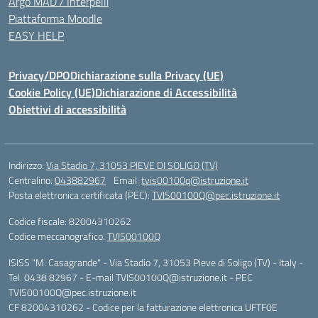
Argo MAD / Interpelli
Piattaforma Moodle
EASY HELP
Privacy/DPO
Dichiarazione sulla Privacy (UE)
Cookie Policy (UE)
Dichiarazione di Accessibilità
Obiettivi di accessibilità
Indirizzo:
Via Stadio 7, 31053 PIEVE DI SOLIGO (TV)
Centralino:
043882967
Email:
tvis00100q@istruzione.it
Posta elettronica certificata (PEC):
TVIS00100Q@pec.istruzione.it
Codice fiscale: 82004310262
Codice meccanografico:
TVIS00100Q
ISISS "M. Casagrande" - Via Stadio 7, 31053 Pieve di Soligo (TV) - Italy -
Tel. 0438 82967 - E-mail TVIS00100Q@istruzione.it - PEC
TVIS00100Q@pec.istruzione.it
CF 82004310262 - Codice per la fatturazione elettronica UFTF0E