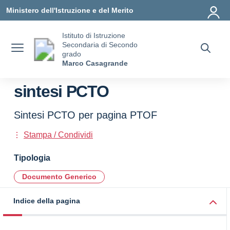
Vai ai contenuti
Vai al menu di navigazione
Vai al footer
Ministero dell'Istruzione e del Merito
Istituto di Istruzione
Secondaria di Secondo
grado
Marco Casagrande
sintesi PCTO
Sintesi PCTO per pagina PTOF
Stampa / Condividi
Tipologia
Documento Generico
Indice della pagina