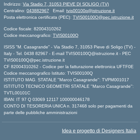
Indirizzo:
Via Stadio 7, 31053 PIEVE DI SOLIGO (TV)
Centralino:
043882967
Email:
tvis00100q@istruzione.it
Posta elettronica certificata (PEC):
TVIS00100Q@pec.istruzione.it
Codice fiscale: 82004310262
Codice meccanografico:
TVIS00100Q
ISISS "M. Casagrande" - Via Stadio 7, 31053 Pieve di Soligo (TV) -
Italy - Tel. 0438 82967 - E-mail TVIS00100Q@istruzione.it - PEC
TVIS00100Q@pec.istruzione.it
CF 82004310262 - Codice per la fatturazione elettronica UFTF0E
Codice meccanografico Istituto: TVIS00100Q
ISTITUTO MAG. STATALE ''Marco Casagrande'': TVPM001017
ISTITUTO TECNICO GEOMETRI STATALE ''Marco Casagrande'':
TVTL00101C
IBAN: IT 97 Q 03069 12117 100000046178
CONTO DI TESORERIA UNICA n. 317468 solo per pagamenti da
parte delle pubbliche amministrazioni
Idea e progetto di Designers Italia