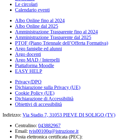
Le circolari
Calendario eventi
Albo Online fino al 2024
Albo Online dal 2025
Amministrazione Trasparente fino al 2024
Amministrazione Trasparente dal 2025
PTOF (Piano Triennale dell’Offerta Formativa)
Argo famiglie ed alunni
Argo docenti
Argo MAD / Interpelli
Piattaforma Moodle
EASY HELP
Privacy/DPO
Dichiarazione sulla Privacy (UE)
Cookie Policy (UE)
Dichiarazione di Accessibilità
Obiettivi di accessibilità
Indirizzo:
Via Stadio 7, 31053 PIEVE DI SOLIGO (TV)
Centralino:
043882967
Email:
tvis00100q@istruzione.it
Posta elettronica certificata (PEC):