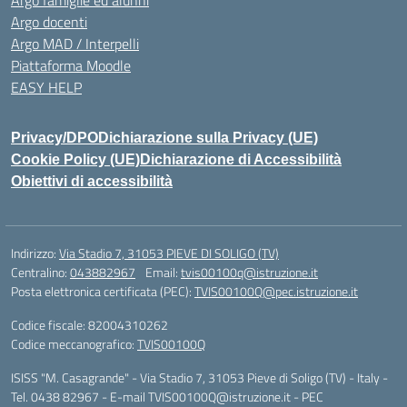
Argo famiglie ed alunni
Argo docenti
Argo MAD / Interpelli
Piattaforma Moodle
EASY HELP
Privacy/DPO
Dichiarazione sulla Privacy (UE)
Cookie Policy (UE)
Dichiarazione di Accessibilità
Obiettivi di accessibilità
Indirizzo:
Via Stadio 7, 31053 PIEVE DI SOLIGO (TV)
Centralino:
043882967
Email:
tvis00100q@istruzione.it
Posta elettronica certificata (PEC):
TVIS00100Q@pec.istruzione.it
Codice fiscale: 82004310262
Codice meccanografico:
TVIS00100Q
ISISS "M. Casagrande" - Via Stadio 7, 31053 Pieve di Soligo (TV) - Italy -
Tel. 0438 82967 - E-mail TVIS00100Q@istruzione.it - PEC