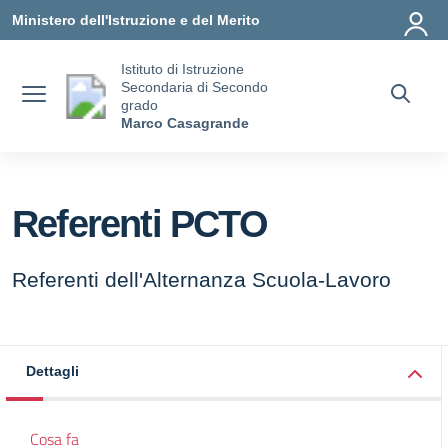
Vai ai contenuti
Vai al menu di navigazione
Vai al footer
Ministero dell'Istruzione e del Merito
Istituto di Istruzione
Secondaria di Secondo
grado
Marco Casagrande
Referenti PCTO
Referenti dell'Alternanza Scuola-Lavoro
Dettagli
Cosa fa