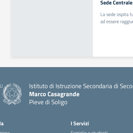
Sede Centrale
La sede ospita tut
ad essere raggiu
Istituto di Istruzione Secondaria di Sec
Marco Casagrande
Pieve di Soligo
la
I Servizi
zione
Famiglie e studenti