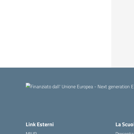
Link Esterni
La Scuo
MIUR
Presenta