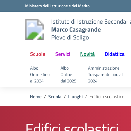
Vai ai contenuti
Vai al menu di navigazione
Vai al footer
Ministero dell'Istruzione e del Merito
Istituto di Istruzione Secondar
Marco Casagrande
Pieve di Soligo
Scuola
Servizi
Novità
Didattica
Albo
Albo
Amministrazione
Online fino
Online
Trasparente fino al
al 2024
dal 2025
2024
Home
Scuola
I luoghi
Edificio scolastico
Edifici scolastici