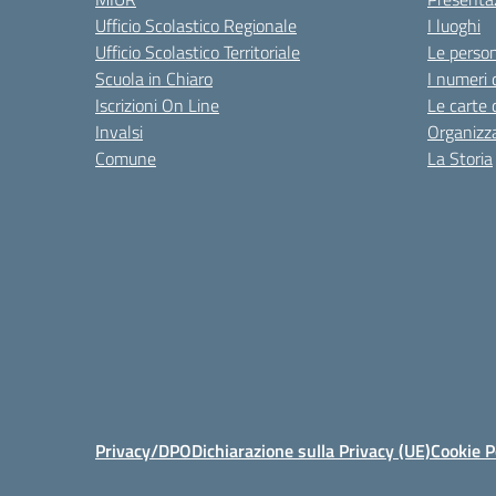
Ufficio Scolastico Regionale
I luoghi
Ufficio Scolastico Territoriale
Le perso
Scuola in Chiaro
I numeri 
Iscrizioni On Line
Le carte 
Invalsi
Organizz
Comune
La Storia
Privacy/DPO
Dichiarazione sulla Privacy (UE)
Cookie P